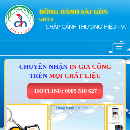
ĐỒNG HÀNH SÀI GÒN
GIFTS
CHẮP CÁNH THƯƠNG HIỆU - VỮNG BƯ
Toggle
naviga
CHUYÊN NHẬN
IN GIA CÔNG
TRÊN
MỌI CHẤT LIỆU
HOTLINE: 0905 510 627