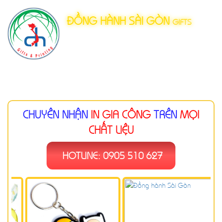
ĐỒNG HÀNH SÀI GÒN
GIFTS
CHẮP CÁNH THƯƠNG HIỆU - V
Toggl
naviga
CHUYÊN NHẬN
IN GIA CÔNG
TRÊN
MỌI
CHẤT LIỆU
HOTLINE: 0905 510 627