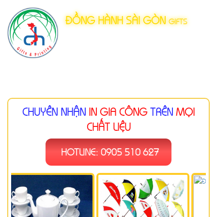
ĐỒNG HÀNH SÀI GÒN
GIFTS
ỮNG BƯỚC THÀNH CÔNG
Toggl
naviga
CHUYÊN NHẬN
IN GIA CÔNG
TRÊN
MỌI
CHẤT LIỆU
HOTLINE: 0905 510 627